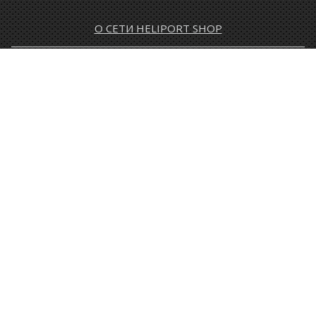
О СЕТИ HELIPORT SHOP
ОПЛАТА И ДОСТАВКА
ГАРАНТИЯ И ВОЗВРАТ
НОВОСТИ
РАСПРОДАЖА
КОНТАКТЫ
МУЖЧИНАМ
ЖЕНЩИНАМ