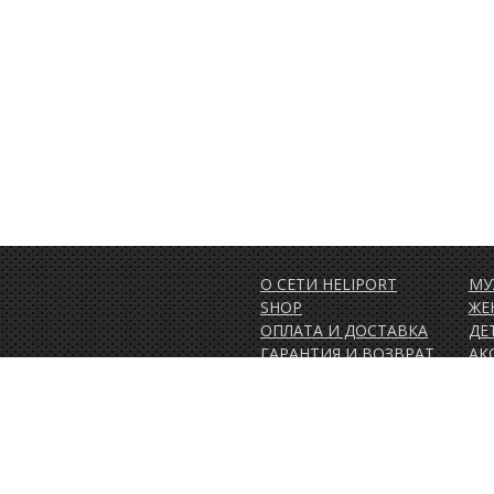
О СЕТИ HELIPORT
МУ
SHOP
ЖЕ
ОПЛАТА И ДОСТАВКА
ДЕ
ГАРАНТИЯ И ВОЗВРАТ
АК
НОВОСТИ
АК
1.00)
РАСПРОДАЖА
ВЕ
КОНТАКТЫ
ОБ
ПО
СЕ
СУ