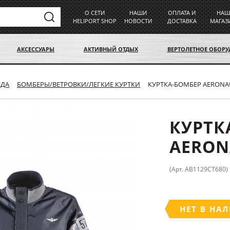
О СЕТИ
НАШИ
ОПЛАТА И
НАШ
HELIPORT SHOP
НОВОСТИ
ДОСТАВКА
МАГАЗ
АКСЕССУАРЫ
АКТИВНЫЙ ОТДЫХ
ВЕРТОЛЕТНОЕ ОБОР
ЖДА
БОМБЕРЫ/ВЕТРОВКИ/ЛЕГКИЕ КУРТКИ
КУРТКА-БОМБЕР AERONAU
КУРТК
AERON
(Арт. AB1129CT680)
НЕТ В НА