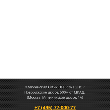
Флагманский бутик HELIPORT SHOP:
Новорижское шоссе, 500м от МКАД.
(Москва, Мякиникское шоссе, 1А)
+7 (495) 77-000-77