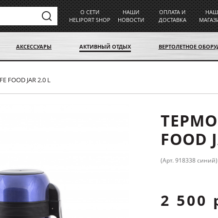
О СЕТИ
НАШИ
ОПЛАТА И
НАШ
HELIPORT SHOP
НОВОСТИ
ДОСТАВКА
МАГАЗ
АКСЕССУАРЫ
АКТИВНЫЙ ОТДЫХ
ВЕРТОЛЕТНОЕ ОБОР
 FOOD JAR 2.0 L
ТЕРМО
FOOD J
(Арт. 918338 синий)
2 500 