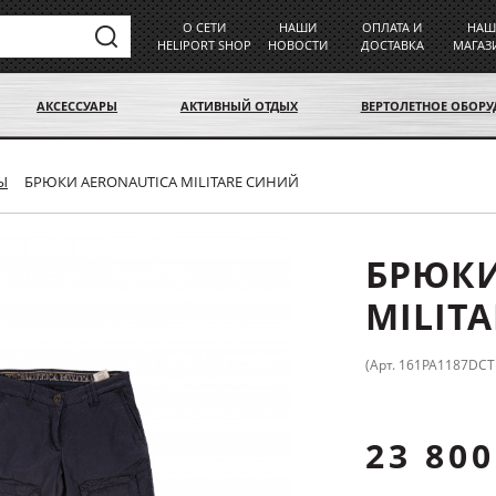
О СЕТИ
НАШИ
ОПЛАТА И
НАШ
HELIPORT SHOP
НОВОСТИ
ДОСТАВКА
МАГАЗ
АКСЕССУАРЫ
АКТИВНЫЙ ОТДЫХ
ВЕРТОЛЕТНОЕ ОБОР
Ы
БРЮКИ AERONAUTICA MILITARE СИНИЙ
БРЮКИ
MILIT
(Арт. 161PA1187DCT
23 800