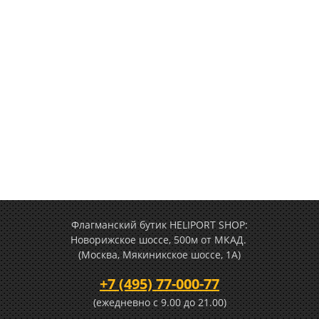
Флагманский бутик HELIPORT SHOP:
Новорижское шоссе, 500м от МКАД.
(Москва, Мякиникское шоссе, 1А)
+7 (495) 77-000-77
(ежедневно c 9.00 до 21.00)