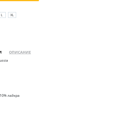
L
XL
И
ОПИСАНИЕ
Russia
 10% лайкра