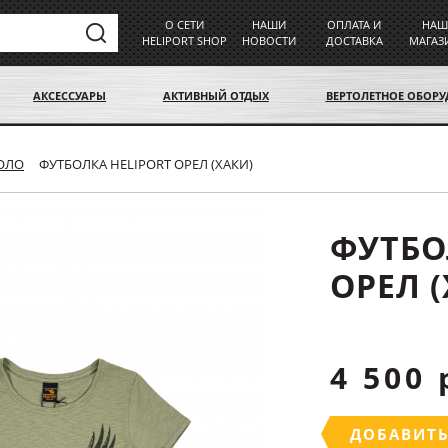
О СЕТИ
НАШИ
ОПЛАТА И
НАШ
HELIPORT SHOP
НОВОСТИ
ДОСТАВКА
МАГАЗ
АКСЕССУАРЫ
АКТИВНЫЙ ОТДЫХ
ВЕРТОЛЕТНОЕ ОБОР
ПОЛО
ФУТБОЛКА HELIPORT ОРЕЛ (ХАКИ)
ФУТБО
ОРЕЛ 
4 500 
ДОБАВИТЬ