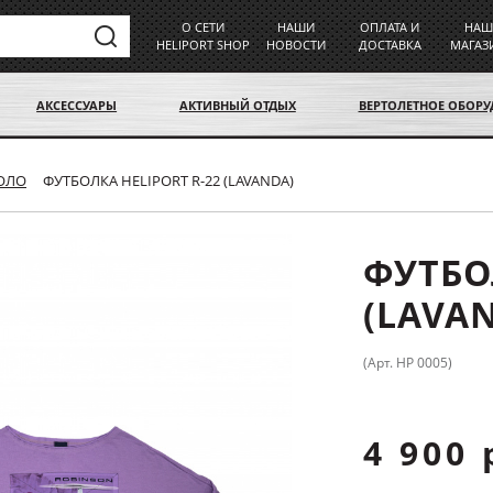
О СЕТИ
НАШИ
ОПЛАТА И
НАШ
HELIPORT SHOP
НОВОСТИ
ДОСТАВКА
МАГАЗ
АКСЕССУАРЫ
АКТИВНЫЙ ОТДЫХ
ВЕРТОЛЕТНОЕ ОБОР
ПОЛО
ФУТБОЛКА HELIPORT R-22 (LAVANDA)
ФУТБО
(LAVA
(Арт. HP 0005)
4 900 