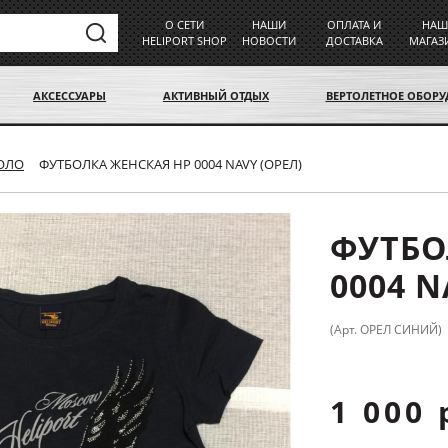
О СЕТИ
НАШИ
ОПЛАТА И
НАШ
HELIPORT SHOP
НОВОСТИ
ДОСТАВКА
МАГАЗ
АКСЕССУАРЫ
АКТИВНЫЙ ОТДЫХ
ВЕРТОЛЕТНОЕ ОБОР
ПОЛО
ФУТБОЛКА ЖЕНСКАЯ HP 0004 NAVY (ОРЕЛ)
ФУТБО
0004 N
(Арт. ОРЕЛ СИНИЙ)
1 000 