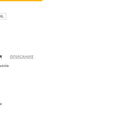
XL
И
ОПИСАНИЕ
Russia
ок