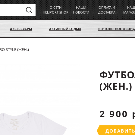
О СЕТИ
НАШИ
ОПЛАТА И
НАШ
HELIPORT SHOP
НОВОСТИ
ДОСТАВКА
МАГАЗ
АКСЕССУАРЫ
АКТИВНЫЙ ОТДЫХ
ВЕРТОЛЕТНОЕ ОБОР
O STYLE (ЖЕН.)
ФУТБО
(ЖЕН.)
2 900 
ДОБАВИТЬ