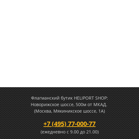
Флагманский бутик HELIPORT SHOP:
Новорижское шоссе, 500м от МКАД.
(Москва, Мякиникское шоссе, 1А)
+7 (495) 77-000-77
(ежедневно c 9.00 до 21.00)