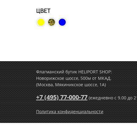
ЦВЕТ
Флагманский бутик HELIPORT SHOP:
Новорижское шоссе, 500м от МКАД.
(Москва, Мякиникское шоссе, 1А)
+7 (495) 77-000-77
(ежедневно c 9.00 до 2
Политика конфиденциальности