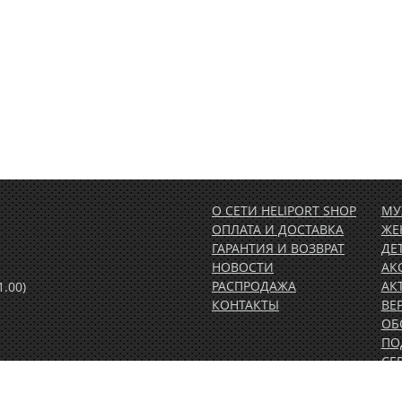
О СЕТИ HELIPORT SHOP
МУ
ОПЛАТА И ДОСТАВКА
ЖЕ
ГАРАНТИЯ И ВОЗВРАТ
ДЕ
НОВОСТИ
АК
РАСПРОДАЖА
АК
1.00)
КОНТАКТЫ
ВЕ
ОБ
ПО
СЕ
СУ