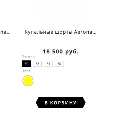
Купальные шорты Aeronautica Militare (камуфляж)
Купальные шорты Aeronautica Militare (желтый)
18 500 руб.
Размер
60
58
54
50
Цвет
В КОРЗИНУ