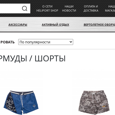
О СЕТИ
НАШИ
ОПЛАТА И
НАШ
HELIPORT SHOP
НОВОСТИ
ДОСТАВКА
МАГАЗ
АКСЕССУАРЫ
АКТИВНЫЙ ОТДЫХ
ВЕРТОЛЕТНОЕ ОБОР
ИРОВАТЬ
РМУДЫ / ШОРТЫ