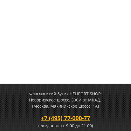
Флагманский бутик HELIPORT SHOP:
Новорижское шоссе, 500м от МКАД.
(Москва, Мякиникское шоссе, 1А)
+7 (495) 77-000-77
(ежедневно c 9.00 до 21.00)