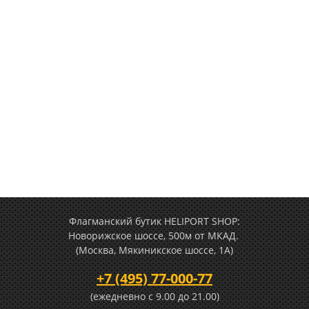
Флагманский бутик HELIPORT SHOP:
Новорижское шоссе, 500м от МКАД.
(Москва, Мякиникское шоссе, 1А)
+7 (495) 77-000-77
(ежедневно c 9.00 до 21.00)