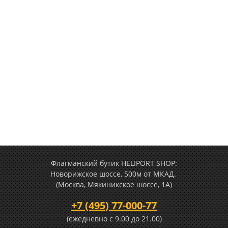
Флагманский бутик HELIPORT SHOP:
Новорижское шоссе, 500м от МКАД.
(Москва, Мякиникское шоссе, 1А)
+7 (495) 77-000-77
(ежедневно c 9.00 до 21.00)