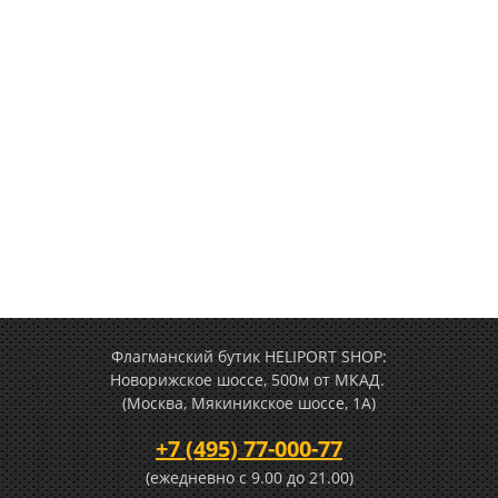
Флагманский бутик HELIPORT SHOP:
Новорижское шоссе, 500м от МКАД.
(Москва, Мякиникское шоссе, 1А)
+7 (495) 77-000-77
(ежедневно c 9.00 до 21.00)