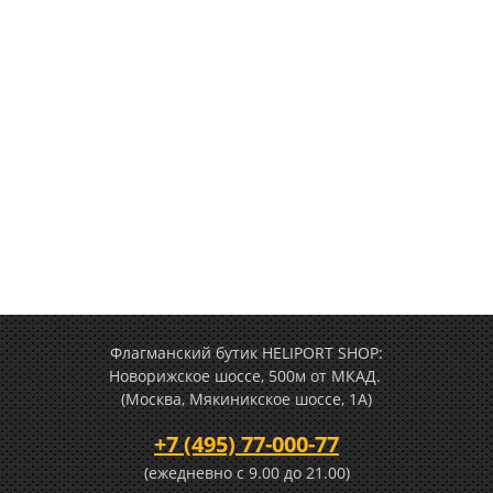
Флагманский бутик HELIPORT SHOP:
Новорижское шоссе, 500м от МКАД.
(Москва, Мякиникское шоссе, 1А)
+7 (495) 77-000-77
(ежедневно c 9.00 до 21.00)