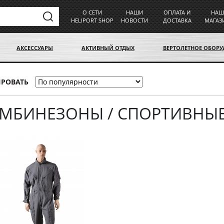
О СЕТИ
НАШИ
ОПЛАТА И
НАШ
HELIPORT SHOP
НОВОСТИ
ДОСТАВКА
МАГАЗ
АКСЕССУАРЫ
АКТИВНЫЙ ОТДЫХ
ВЕРТОЛЕТНОЕ ОБОР
ИРОВАТЬ
МБИНЕЗОНЫ / СПОРТИВНЫ