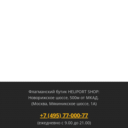
Флагманский бутик HELIPORT SHOP:
Новорижское шоссе, 500м от МКАД.
(Москва, Мякиникское шоссе, 1А)
+7 (495) 77-000-77
(ежедневно c 9.00 до 21.00)